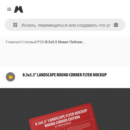
Magnific
Close menu
Поиск 
Главная
/
Стоковый
/
PSD
/
8.5x5.5 Мокап Пейзаж…
Премиум