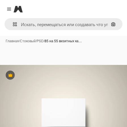
Magnific
Close menu
Поиск 
Главная
/
Стоковый
/
PSD
/
85 на 55 визитных ка…
Премиум