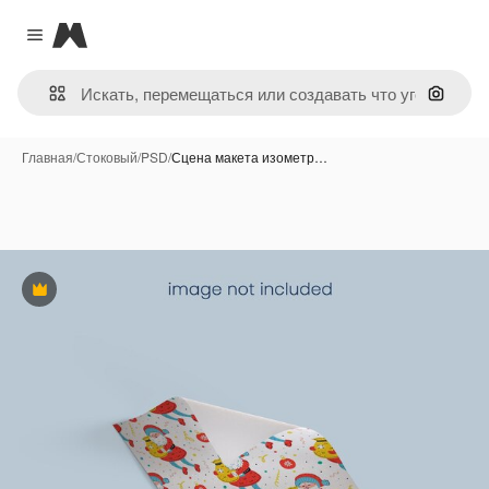
Magnific
Close menu
Поиск 
Главная
/
Стоковый
/
PSD
/
Сцена макета изометр…
Премиум