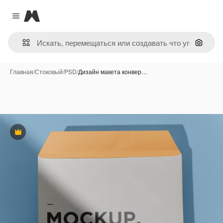
Magnific
Close menu
Поиск 
Главная
/
Стоковый
/
PSD
/
Дизайн макета конвер…
Премиум