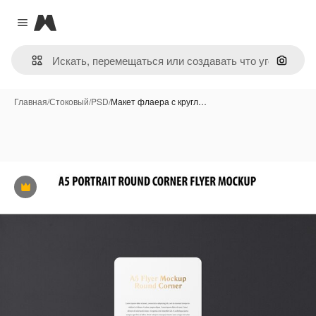
Magnific
Close menu
Поиск 
Главная
/
Стоковый
/
PSD
/
Макет флаера с кругл…
Премиум