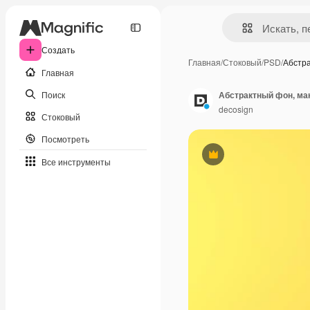
Создать
Главная
/
Стоковый
/
PSD
/
Абстр
Главная
Поиск
Абстрактный фон, ма
decosign
Стоковый
Посмотреть
Премиум
Все инструменты