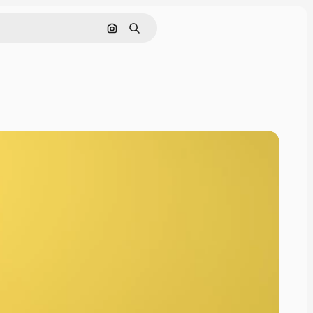
Поиск по изображению
Поиск