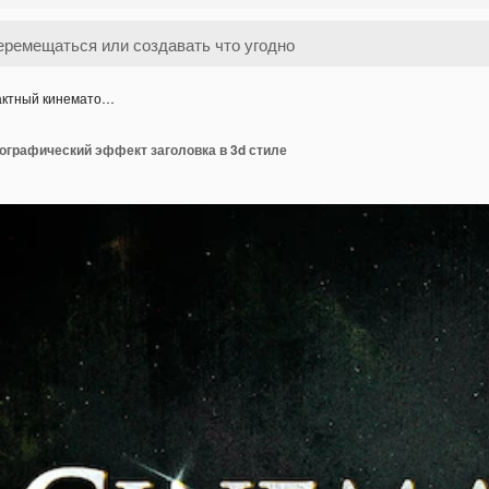
актный кинемато…
ографический эффект заголовка в 3d стиле