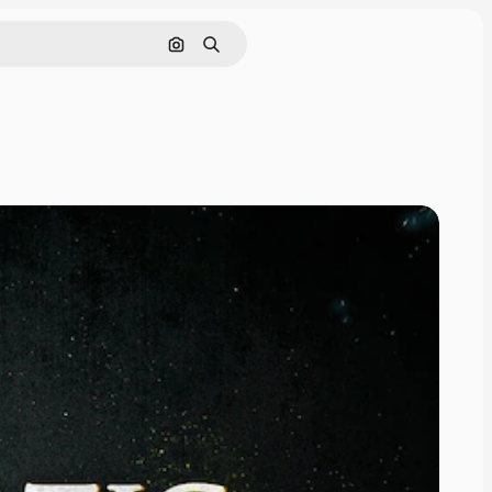
Поиск по изображению
Поиск