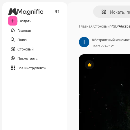
Создать
Главная
/
Стоковый
/
PSD
/
Абстр
Главная
Поиск
Абстрактный кинемат
user12747121
Стоковый
Посмотреть
Премиум
Все инструменты