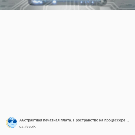
Абстрактная печатная плата. Пространство на процессоре или процессоре Может использоваться для ввода текста или баннера.
oatfreepik