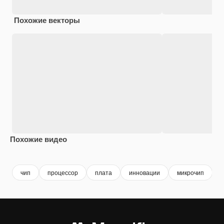
Похожие векторы
Похожие видео
Premium
Premium
Premium
Premium
чип
процессор
плата
инновации
микрочип