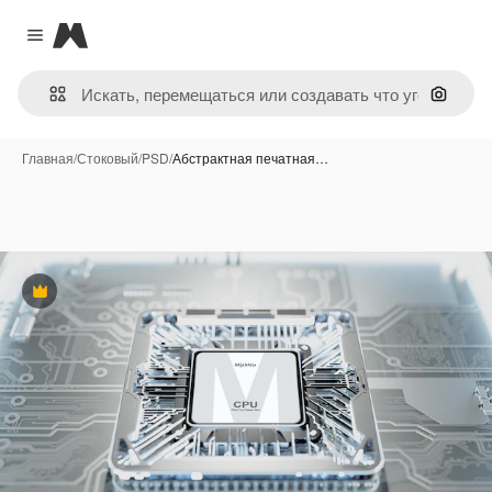
Magnific
Close menu
Поиск 
Главная
/
Стоковый
/
PSD
/
Абстрактная печатная…
Премиум