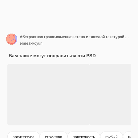
Абстрактная гранж-каменная стена с тяжелой текстурой фонового наложения эффекта элемента дизайна
emreakkoyun
Вам также могут понравиться эти PSD
архитектура
структура
поверхность
грубый
цара