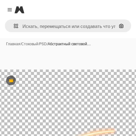
Magnific
Close menu
Поиск 
Главная
/
Стоковый
/
PSD
/
Абстрактный световой…
Премиум