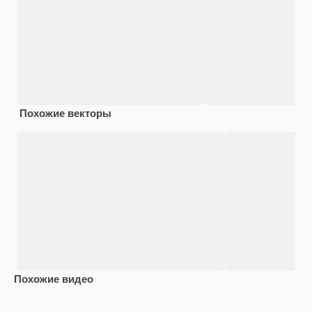
Похожие векторы
Похожие видео
Premium
Premium
Premium
Premium
Сгенериров