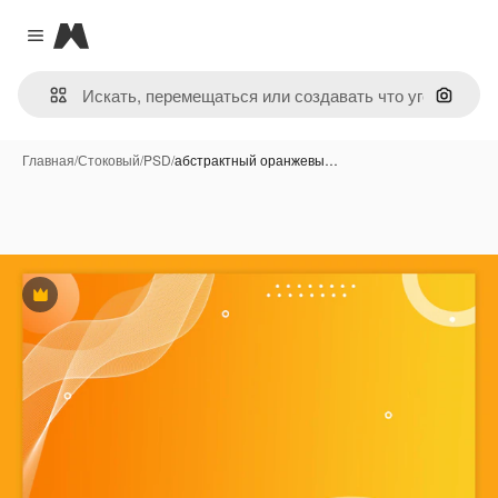
Magnific
Close menu
Поиск 
Главная
/
Стоковый
/
PSD
/
абстрактный оранжевы…
Премиум