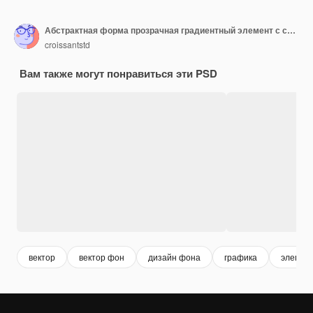
Абстрактная форма прозрачная градиентный элемент с спокойным мягким белым цветом шаблон psd png дизайн
croissantstd
Вам также могут понравиться эти PSD
вектор
вектор фон
дизайн фона
графика
элемен