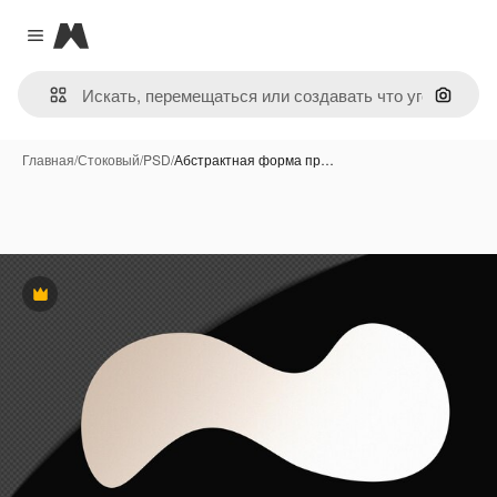
Magnific
Close menu
Поиск 
Главная
/
Стоковый
/
PSD
/
Абстрактная форма пр…
Премиум