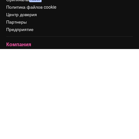
Политика файлов cookie
Центр доверия
Партнеры
Предприятие
Компания
Цены
О нас
Reviews
Вакансии
Поиск тенденций
Блог
События
Slidesgo
Продайте свой контент
Помещение для прессы
Ищете magnific.ai