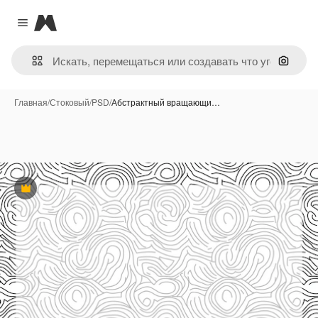
Magnific
Close menu
Поиск 
Главная
/
Стоковый
/
PSD
/
Абстрактный вращающи…
Премиум