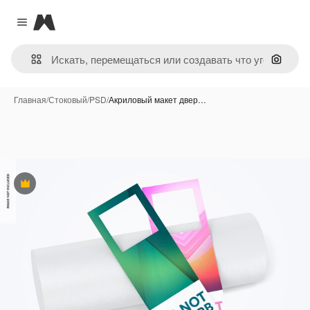
Magnific
Close menu
Поиск 
Главная
/
Стоковый
/
PSD
/
Акриловый макет двер…
Премиум