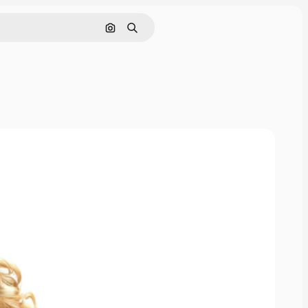
Поиск по изображению
Поиск