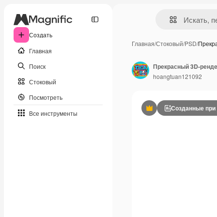
Создать
Главная
/
Стоковый
/
PSD
/
Прекр
Главная
Поиск
Прекрасный 3D-ренде
hoangtuan121092
Стоковый
Посмотреть
Созданные при
Премиум
Все инструменты