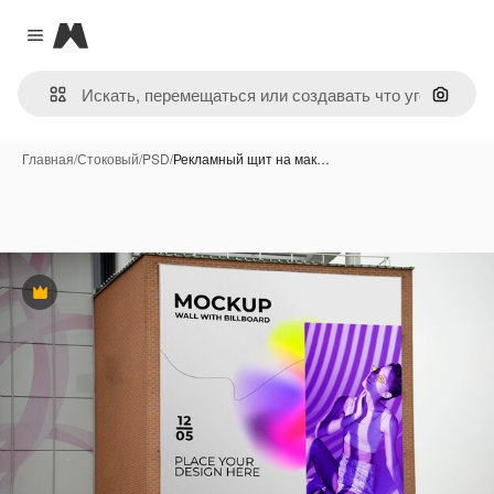
Magnific
Close menu
Поиск 
Главная
/
Стоковый
/
PSD
/
Рекламный щит на мак…
Премиум