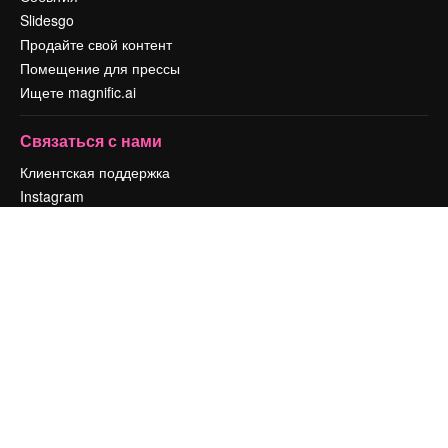
Slidesgo
Продайте свой контент
Помещение для прессы
Ищете magnific.ai
Связаться с нами
Клиентская поддержка
Instagram
YouTube
LinkedIn
TikTok
Discord
X
Reddit
Copyright © 2010-
2026
Freepik Company S.L.U.
Все права защищены
.