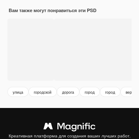
Вам также могут понравиться эти PSD
улица
городской
дорога
город
город
вертик
Креативная платформа для создания ваших лучших работ.