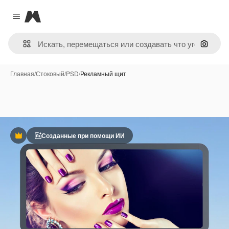
Magnific
Close menu
Поиск 
Главная
/
Стоковый
/
PSD
/
Рекламный щит
Созданные при помощи ИИ
Премиум