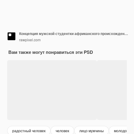
Концепция мужской студентки африканского происхождения
rawpixel.com
Вам также могут понравиться эти PSD
радостный человек
человек
лицо мужчины
молодой м