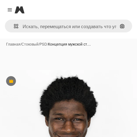
Magnific
Close menu
Поиск 
Главная
/
Стоковый
/
PSD
/
Концепция мужской ст…
Премиум