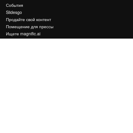
События
Slidesgo
Продайте свой контент
Помещение для прессы
Ищете magnific.ai
Связаться с нами
Клиентская поддержка
Instagram
YouTube
LinkedIn
TikTok
Discord
X
Reddit
Copyright © 2010-
2026
Freepik Company S.L.U.
Все права защищены
.