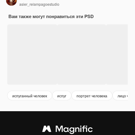
asier_relampagoestudio
Вам также могут понравиться эти PSD
испуганный человек
испуг
портрет человека
лицо чело