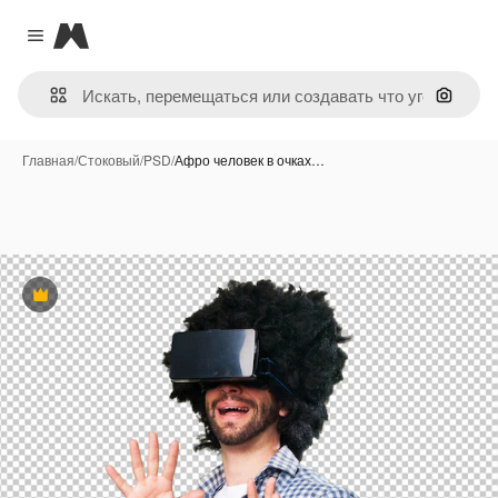
Magnific
Close menu
Поиск 
Главная
/
Стоковый
/
PSD
/
Афро человек в очках…
Премиум