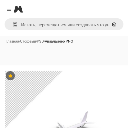
Magnific
Close menu
Поиск 
Главная
/
Стоковый
/
PSD
/
Авиалайнер PNG
Премиум