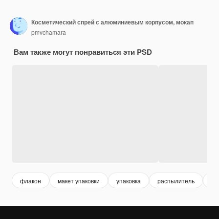
Косметический спрей с алюминиевым корпусом, мокап
pmvchamara
Вам также могут понравиться эти PSD
флакон
макет упаковки
упаковка
распылитель
ду