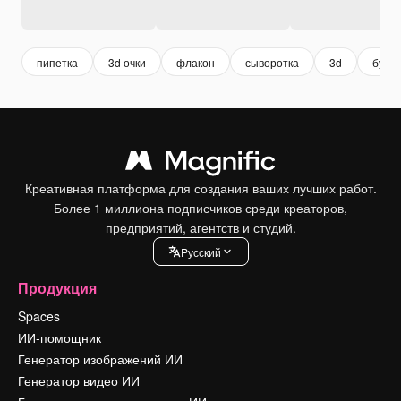
пипетка
3d очки
флакон
сыворотка
3d
буты
Креативная платформа для создания ваших лучших работ.
Более 1 миллиона подписчиков среди креаторов,
предприятий, агентств и студий.
Pусский
Продукция
Spaces
ИИ-помощник
Генератор изображений ИИ
Генератор видео ИИ