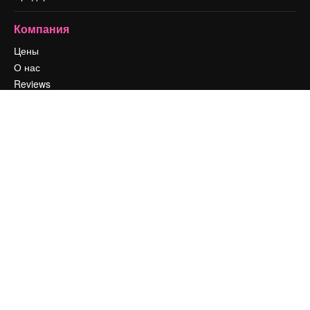
Компания
Цены
О нас
Reviews
Вакансии
Поиск тенденций
Блог
События
Slidesgo
Продайте свой контент
Помещение для прессы
Ищете magnific.ai
Связаться с нами
Клиентская поддержка
Instagram
YouTube