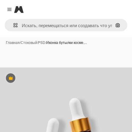
Magnific
Close menu
Поиск 
Главная
/
Стоковый
/
PSD
/
Иконка бутылки косме…
Премиум