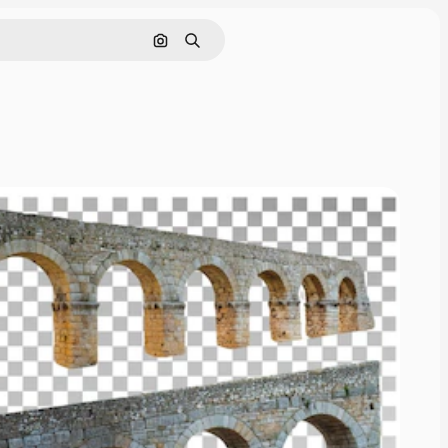
Поиск по изображению
Поиск