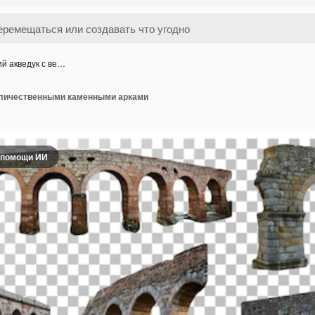
й акведук с ве…
еличественными каменными арками
 помощи ИИ