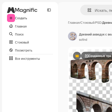
Создать
Главная
/
Стоковый
/
PSD
/
Древни
Главная
Поиск
Древний акведук с в
sofind
Стоковый
Посмотреть
Созданные при
Премиум
Все инструменты