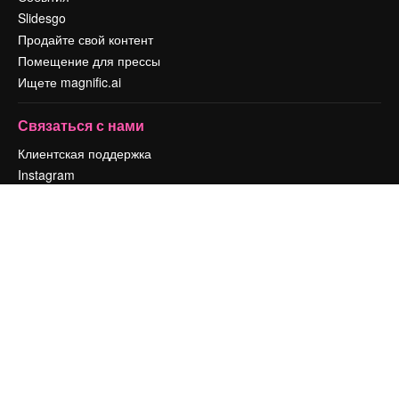
Slidesgo
Продайте свой контент
Помещение для прессы
Ищете magnific.ai
Связаться с нами
Клиентская поддержка
Instagram
YouTube
LinkedIn
TikTok
Discord
X
Reddit
Copyright © 2010-
2026
Freepik Company S.L.U.
Все права защищены
.