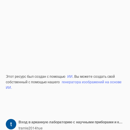
Этот ресурс был создан с помощью
ИИ
. Вы можете создать свой
собственный с помощью нашего
генератора изображений на основе
ИИ.
Вход в арканную лабораторию с научными приборами и коллекцией неоновых цветов F PNG Y2K Shape
tramle2014hue