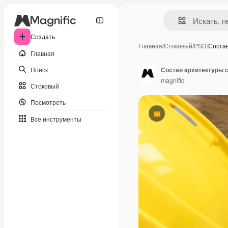
Создать
Главная
/
Стоковый
/
PSD
/
Соста
Главная
Поиск
Состав архитектуры 
magnific
Стоковый
Посмотреть
Премиум
Все инструменты