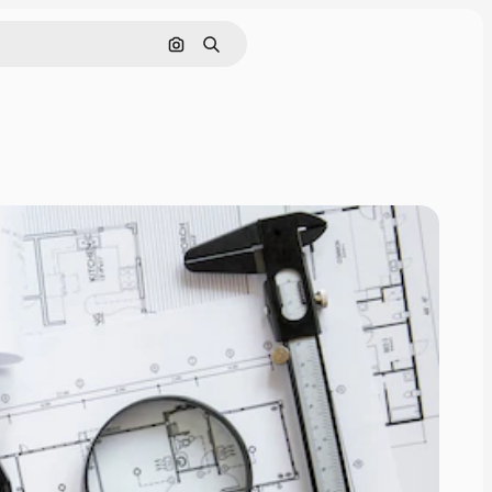
Поиск по изображению
Поиск