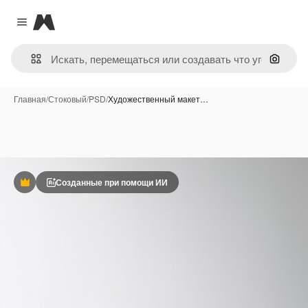
Magnific
Close menu
Поиск 
Главная
/
Стоковый
/
PSD
/
Художественный макет…
Созданные при помощи ИИ
Премиум