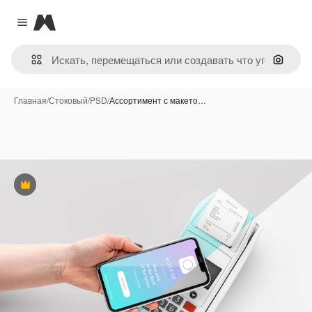
Magnific
Close menu
Поиск 
Главная
/
Стоковый
/
PSD
/
Ассортимент с макето…
Премиум