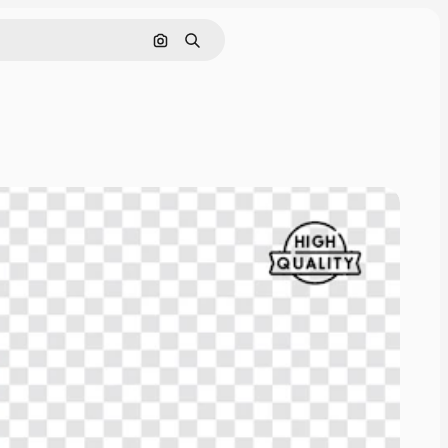
Поиск по изображению
Поиск