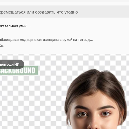
екательная улыб…
Привлекательная улыбающаяся медицинская женщина с рукой на тетради, изолированной на прозрачном фоне
Co.
 помощи ИИ