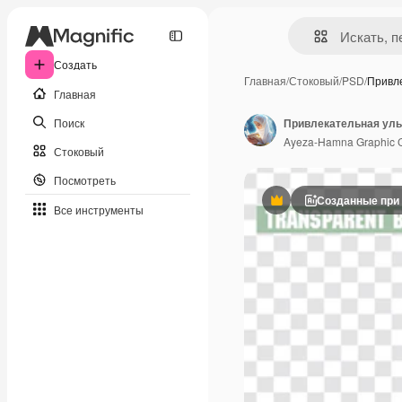
Создать
Главная
/
Стоковый
/
PSD
/
Привл
Главная
Поиск
Ayeza-Hamna Graphic 
Стоковый
Посмотреть
Созданные при
Премиум
Все инструменты