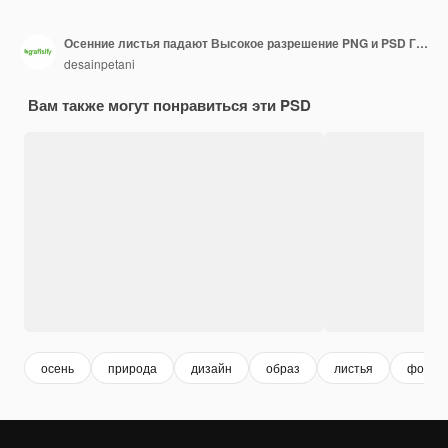
Осенние листья падают Высокое разрешение PNG и PSD Графические ресурсы для дизайнерских проектов с яркой осенней листьями Идеально подходит для осенних тем и сезонных дизайнов Скачать сейчас
desainpetani
Вам также могут понравиться эти PSD
осень
природа
дизайн
образ
листья
фоны