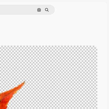
Поиск по изображению
Поиск