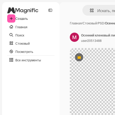
Создать
Главная
/
Стоковый
/
PSD
/
Осенн
Главная
Поиск
Осенний кленовый ли
user20513488
Стоковый
Посмотреть
Премиум
Все инструменты