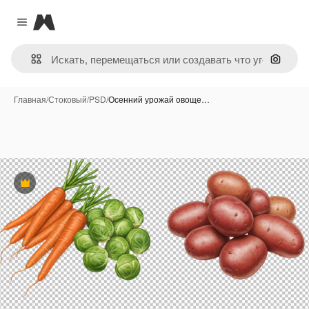
Magnific
Close menu
Поиск 
Главная
/
Стоковый
/
PSD
/
Осенний урожай овоще…
Премиум