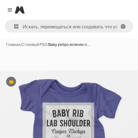
Magnific
Close menu
Поиск 
Главная
/
Стоковый
/
PSD
/
Baby ребро коленях п…
Премиум