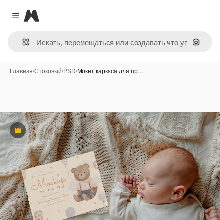
Magnific
Close menu
Поиск 
Главная
/
Стоковый
/
PSD
/
Мокет каркаса для пр…
Премиум