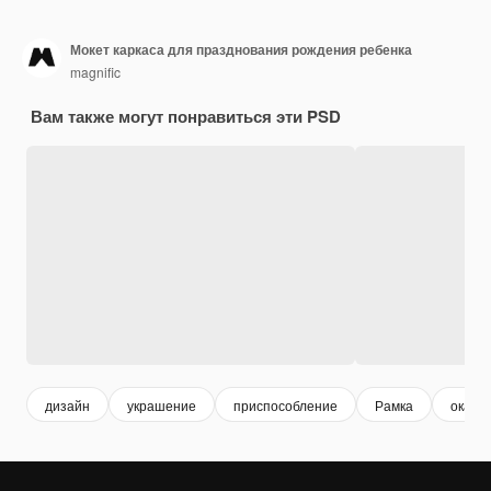
Мокет каркаса для празднования рождения ребенка
magnific
Вам также могут понравиться эти PSD
дизайн
украшение
приспособление
Рамка
оказа