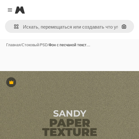
Magnific
Close menu
Поиск 
Главная
/
Стоковый
/
PSD
/
Фон с песчаной текст…
Премиум