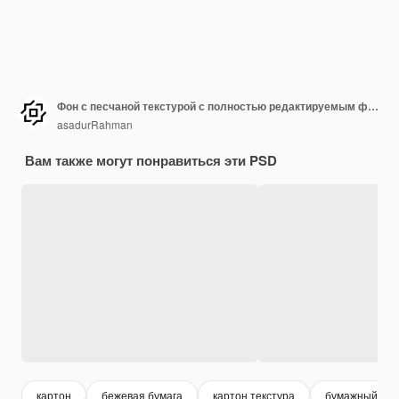
Фон с песчаной текстурой с полностью редактируемым файлом
asadurRahman
Вам также могут понравиться эти PSD
картон
бежевая бумага
картон текстура
бумажный фо