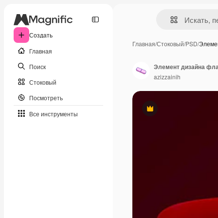
Создать
Главная
/
Стоковый
/
PSD
/
Элеме
Главная
Поиск
azizzainih
Стоковый
Посмотреть
Премиум
Все инструменты