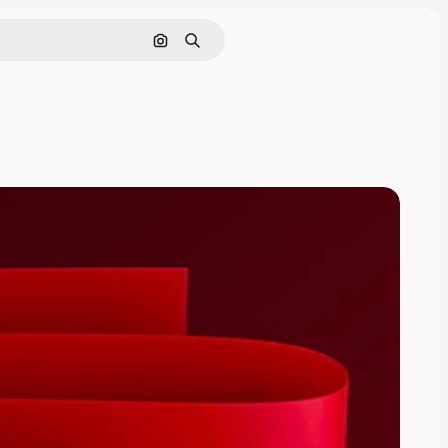
Поиск по изображению
Поиск