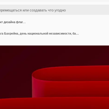
нт дизайна флаг…
Элемент дизайна флага Бахрейна, день национальной независимости, баннер, лента psd