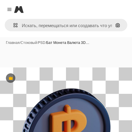
Magnific
Close menu
Поиск 
Главная
/
Стоковый
/
PSD
/
Бат Монета Валюта 3D…
Премиум