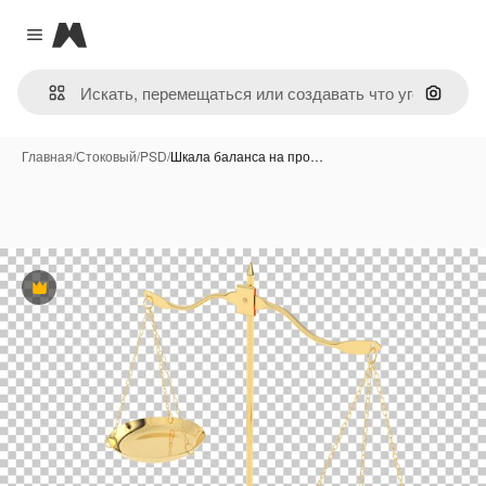
Magnific
Close menu
Поиск 
Главная
/
Стоковый
/
PSD
/
Шкала баланса на про…
Премиум