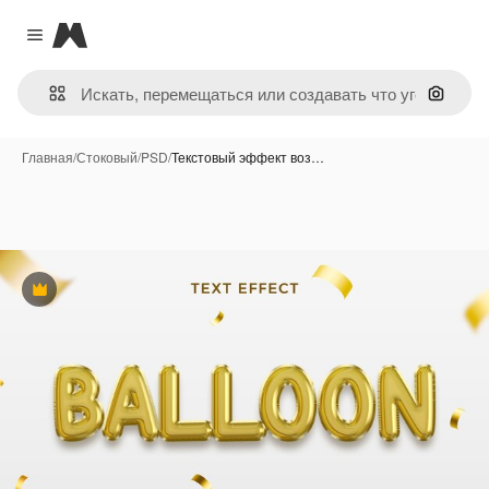
Magnific
Close menu
Поиск 
Главная
/
Стоковый
/
PSD
/
Текстовый эффект воз…
Премиум