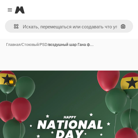
Magnific
Close menu
Поиск 
Главная
/
Стоковый
/
PSD
/
воздушный шар Гана ф…
Премиум