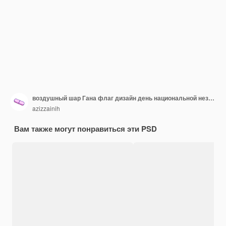
воздушный шар Гана флаг дизайн день национальной независимости баннер редактируемый текст и фон
azizzainih
Вам также могут понравиться эти PSD