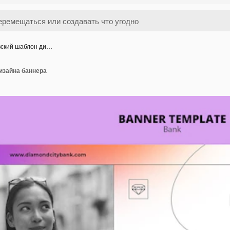
вский шаблон ди…
изайна баннера