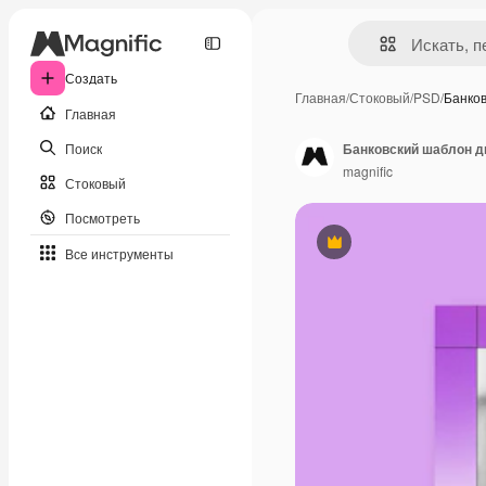
Создать
Главная
/
Стоковый
/
PSD
/
Банко
Главная
Поиск
Банковский шаблон д
magnific
Стоковый
Посмотреть
Премиум
Все инструменты