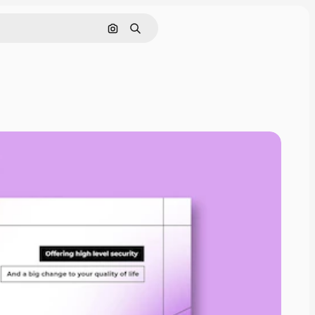
Поиск по изображению
Поиск