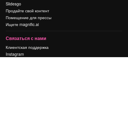
Slidesgo
Продайте свой контент
Помещение для прессы
Ищете magnific.ai
Связаться с нами
Клиентская поддержка
Instagram
YouTube
LinkedIn
TikTok
Discord
X
Reddit
Copyright © 2010-
2026
Freepik Company S.L.U.
Все права защищены
.