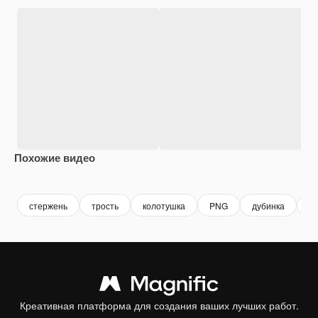
Похожие видео
Premium
Premium
Premium
Premium
стержень
трость
колотушка
PNG
дубинка
д
Креативная платформа для создания ваших лучших работ.