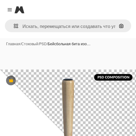
Magnific
Close menu
Поиск 
Главная
/
Стоковый
/
PSD
/
Бейсбольная бита изо…
Премиум