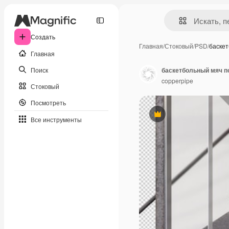
Создать
Главная
/
Стоковый
/
PSD
/
баске
Главная
Поиск
баскетбольный мяч п
copperpipe
Стоковый
Посмотреть
Премиум
Все инструменты