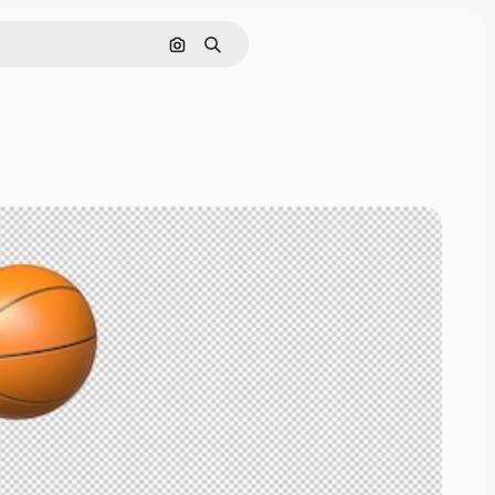
Поиск по изображению
Поиск