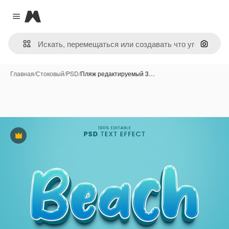
Magnific
Close menu
Поиск 
Главная
/
Стоковый
/
PSD
/
Пляж редактируемый 3…
Премиум