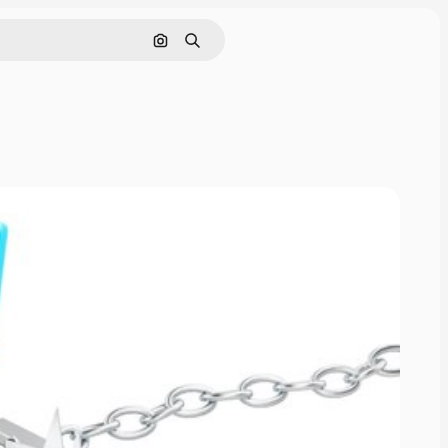
Поиск по изображению
Поиск