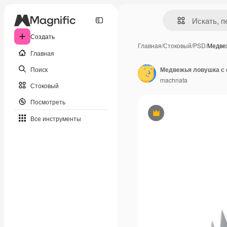
Создать
Главная
/
Стоковый
/
PSD
/
Медве
Главная
Поиск
machnata
Стоковый
Посмотреть
Премиум
Все инструменты