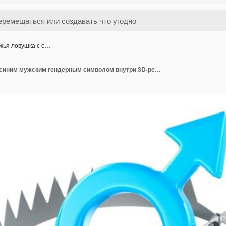
жья ловушка с с…
Медвежья ловушка с синим мужским гендерным символом внутри 3D-рендеринга, изолированного на прозрачном фоне