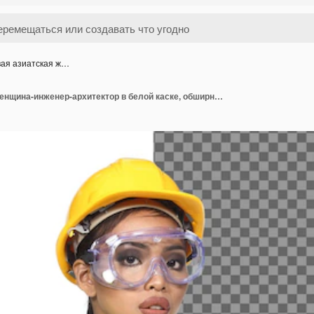
вая азиатская ж…
Красивая азиатская женщина-инженер-архитектор в белой каске, обширная безопасность, защитные очки и молоток, план структурной бумаги, изолированный белый фон студии