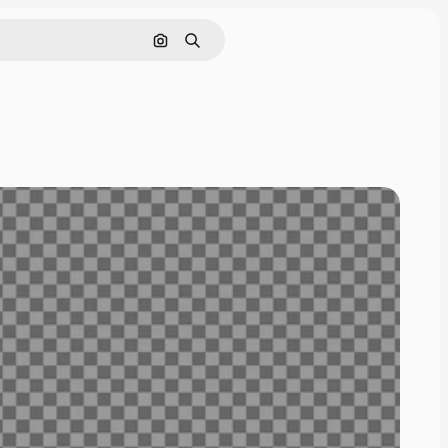
Поиск по изображению
Поиск