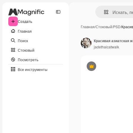
Создать
Главная
/
Стоковый
/
PSD
/
Краси
Главная
Поиск
jadethaicatwalk
Стоковый
Посмотреть
Премиум
Все инструменты