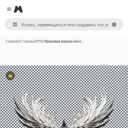
Magnific
Close menu
Поиск 
Главная
/
Стоковый
/
PSD
/
Красивая корона изол…
Премиум