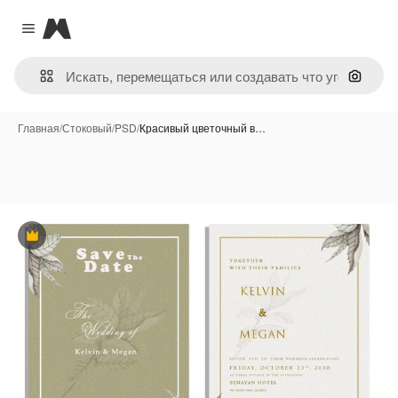
Magnific
Close menu
Поиск 
Главная
/
Стоковый
/
PSD
/
Красивый цветочный в…
Премиум