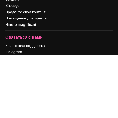
Slidesgo
Продайте свой контент
Помещение для прессы
Ищете magnific.ai
Связаться с нами
Клиентская поддержка
Instagram
YouTube
LinkedIn
TikTok
Discord
X
Reddit
Copyright © 2010-
2026
Freepik Company S.L.U.
Все права защищены
.