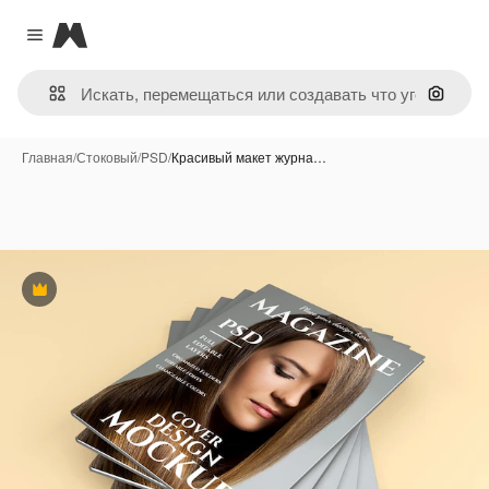
Magnific
Close menu
Поиск 
Главная
/
Стоковый
/
PSD
/
Красивый макет журна…
Премиум