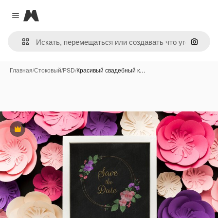
Magnific
Close menu
Поиск 
Главная
/
Стоковый
/
PSD
/
Красивый свадебный к…
Премиум